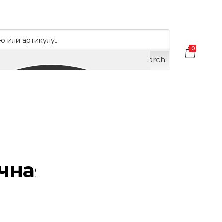
0
Search
чная