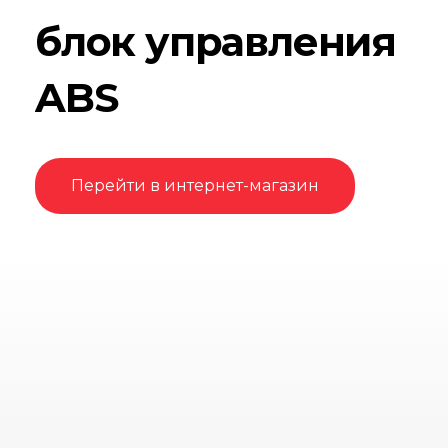
блок управления
ABS
Перейти в интернет-магазин
OLIMPMOTO - дилер официального
дистрибьютора
CFMOTO
в России
АWМ TRADE
+7(921)945-78-40 отдел продаж
+7 (921) 945-77-83 отдел сервиса
Софийская ул., 8 корпус 1, Санкт-Петербург, 192236