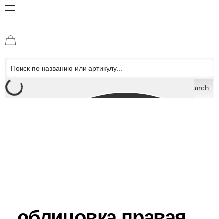
Search
облицовка правая