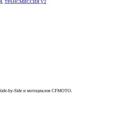
Я
,
ТРАНСМИССИЯ V2
Side-by-Side и мотоциклов CFMOTO.