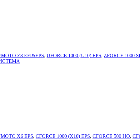
FMOTO Z8 EFI&EPS
,
UFORCE 1000 (U10) EPS
,
ZFORCE 1000 S
ИСТЕМА
FMOTO X6 EPS
,
CFORCE 1000 (X10) EPS
,
CFORCE 500 HO
,
CF