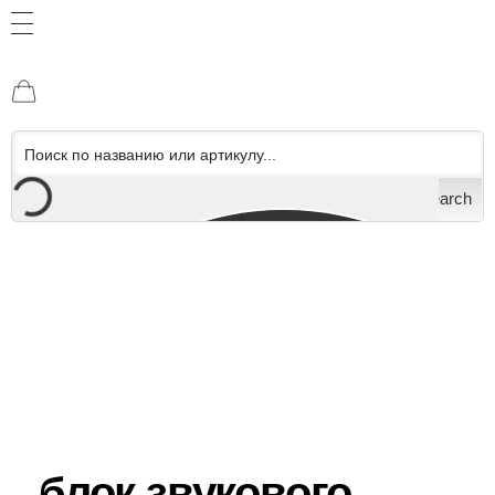
Search
блок звукового