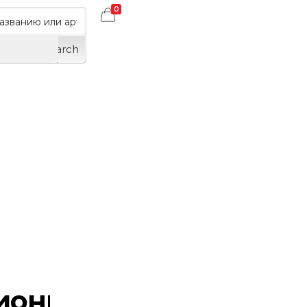
0
Search
ионного