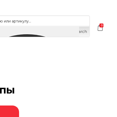
0
Search
мпы