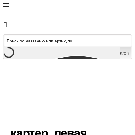
Search
картер, левая