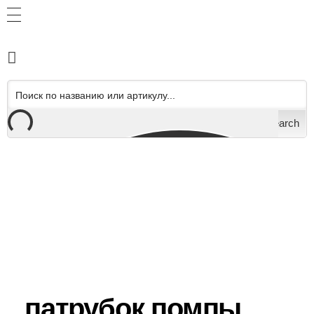
Search
патрубок помпы