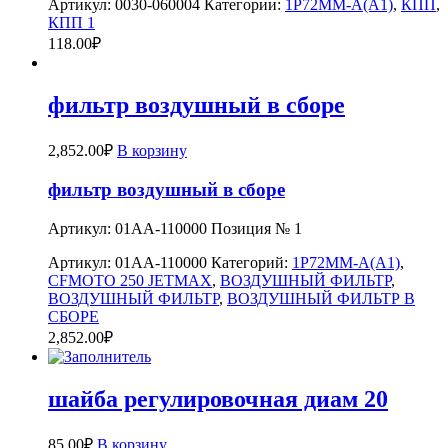
Артикул:
0030-060004
Категории:
1P72MM-A(A1)
,
КПП
,
КПП 1
118.00
₽
фильтр воздушный в сборе
2,852.00
₽
В корзину
фильтр воздушный в сборе
Артикул: 01AA-110000 Позиция № 1
Артикул:
01AA-110000
Категорий:
1P72MM-A(A1)
,
CFMOTO 250 JETMAX
,
ВОЗДУШНЫЙ ФИЛЬТР
,
ВОЗДУШНЫЙ ФИЛЬТР
,
ВОЗДУШНЫЙ ФИЛЬТР В
СБОРЕ
2,852.00
₽
шайба регулировочная диам 20
85.00
₽
В корзину