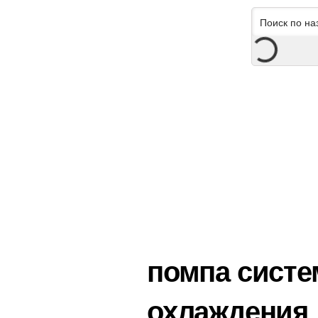
помпа сист
охлаждения