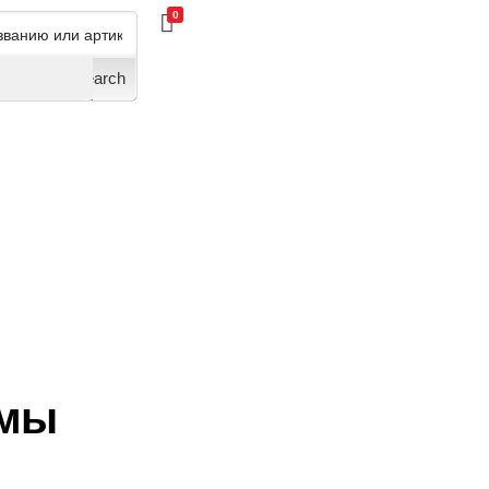
0
Search
емы