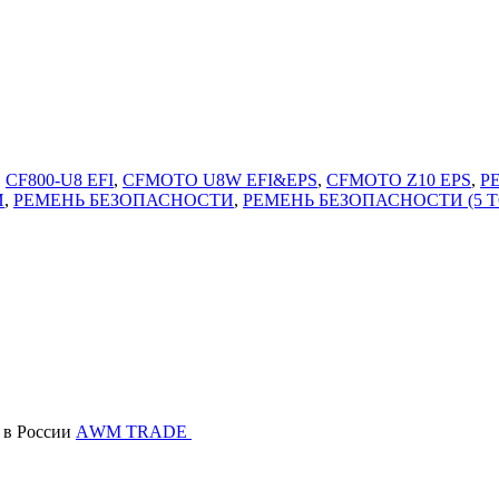
,
CF800-U8 EFI
,
CFMOTO U8W EFI&EPS
,
CFMOTO Z10 EPS
,
Р
И
,
РЕМЕНЬ БЕЗОПАСНОСТИ
,
РЕМЕНЬ БЕЗОПАСНОСТИ (5 Т
в России
АWМ TRADE