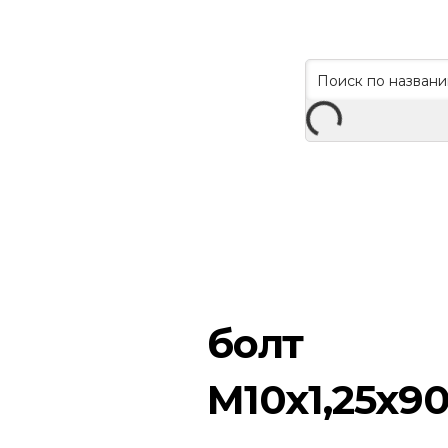
болт
М10х1,25х9