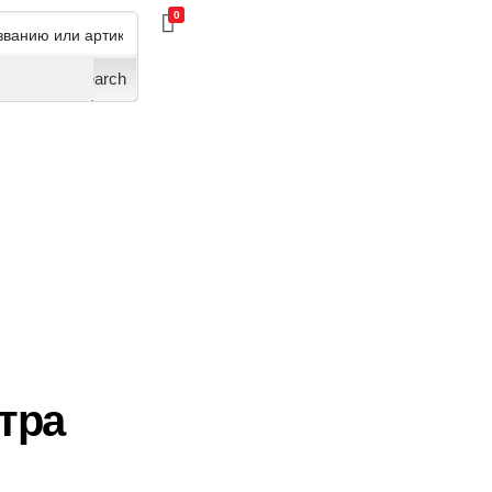
0
Search
тра