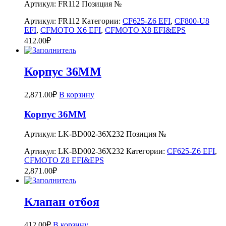
Артикул: FR112 Позиция №
Артикул:
FR112
Категории:
CF625-Z6 EFI
,
CF800-U8
EFI
,
CFMOTO X6 EFI
,
CFMOTO X8 EFI&EPS
412.00
₽
Корпус 36MM
2,871.00
₽
В корзину
Корпус 36MM
Артикул: LK-BD002-36X232 Позиция №
Артикул:
LK-BD002-36X232
Категории:
CF625-Z6 EFI
,
CFMOTO Z8 EFI&EPS
2,871.00
₽
Клапан отбоя
412.00
₽
В корзину