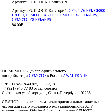
Артикул: FUJILOCK Позиция №
Артикул:
FUJILOCK
Категорий:
CF625-Z6 EFI
,
CF800-
U8 EFI
,
CFMOTO X6 EFI
,
CFMOTO X8 EFI&EPS
,
CFMOTO Z8 EFI&EPS
84.00
₽
OLIMPMOTO - дилер официального
дистрибьютора
CFMOTO
в России
АWМ TRADE
+7(921)945-78-40 отдел продаж
+7 (921) 945-77-83 отдел сервиса
Софийская ул., 8 корпус 1, Санкт-Петербург, 192236
CF-SHOP — интернет-магазин оригинальных запасных
частей для всего модельного ряда квадроциклов ATV,
мотовездеходов Side-by-Side и мотоциклов CFMOTO.