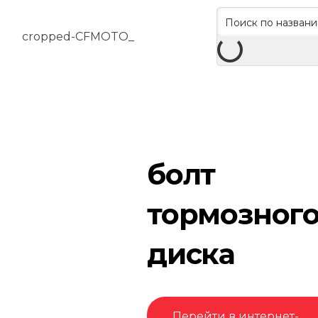
болт
тормозног
диска
Перейти в интернет-