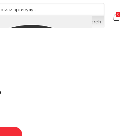
0
Search
о