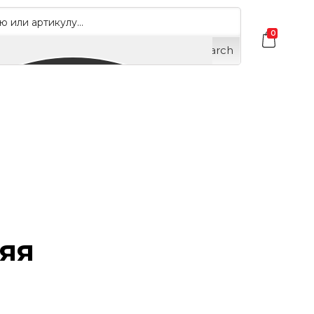
0
Search
о
няя