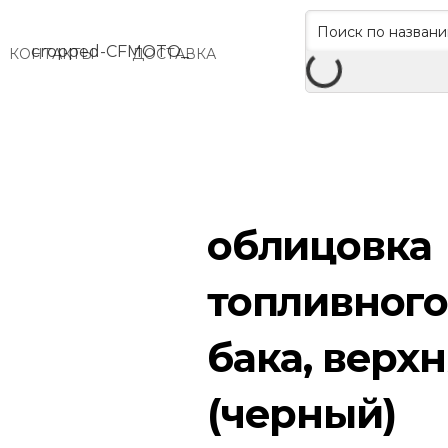
КОНТАКТЫ
ДОСТАВКА
облицовка
топливног
бака, верх
(черный)