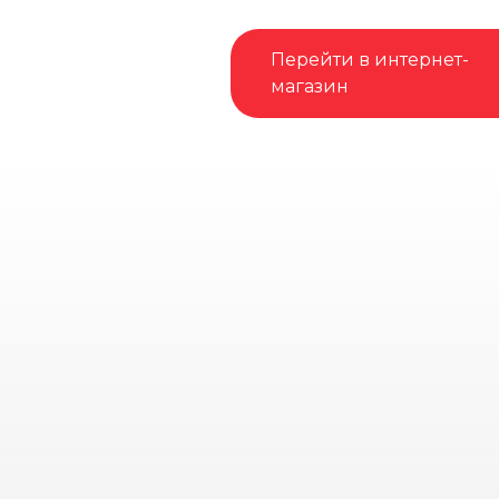
Перейти в интернет-
магазин
OLIMPMOTO - дилер официального
дистрибьютора
CFMOTO
в России
АWМ TRADE
+7(921)945-78-40 отдел продаж
+7 (921) 945-77-83 отдел сервиса
Софийская ул., 8 корпус 1, Санкт-Петербург, 192236
CF-SHOP — интернет-магазин оригинальных
запасных частей для всего модельного ряда
квадроциклов ATV, мотовездеходов Side-by-Side и
мотоциклов CFMOTO.