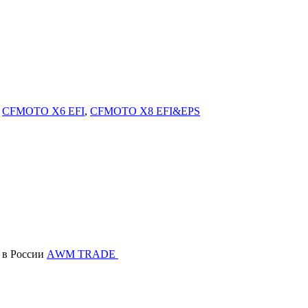
,
CFMOTO X6 EFI
,
CFMOTO X8 EFI&EPS
в России
АWМ TRADE