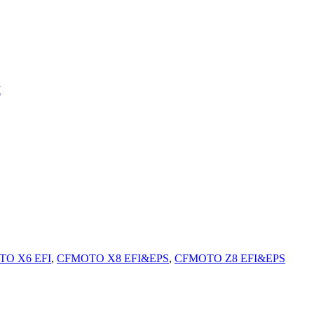
I
O X6 EFI
,
CFMOTO X8 EFI&EPS
,
CFMOTO Z8 EFI&EPS