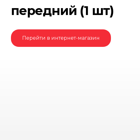
передний (1 шт)
Перейти в интернет-магазин
OLIMPMOTO - дилер официального
дистрибьютора
CFMOTO
в России
АWМ TRADE
+7(921)945-78-40 отдел продаж
+7 (921) 945-77-83 отдел сервиса
Софийская ул., 8 корпус 1, Санкт-Петербург, 192236
CF-SHOP — интернет-магазин оригинальных запасных
частей для всего модельного ряда квадроциклов ATV,