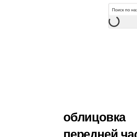
облицовка
передней ча