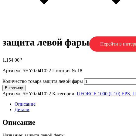
защита левой фары
Перейти в интер
1,154.00
₽
Артикул: 5HY0-041022 Позиция № 18
Количество товара защита левой фары
В корзину
Артикул:
5HY0-041022
Категории:
UFORCE 1000 (U10) EPS
,
П
Описание
Детали
Описание
Название: защита левой фары