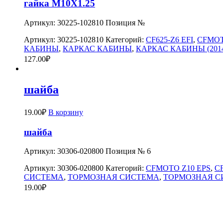
гайка M10X1.25
Артикул: 30225-102810 Позиция №
Артикул:
30225-102810
Категорий:
CF625-Z6 EFI
,
CFMOT
КАБИНЫ
,
КАРКАС КАБИНЫ
,
КАРКАС КАБИНЫ (201
127.00
₽
шайба
19.00
₽
В корзину
шайба
Артикул: 30306-020800 Позиция № 6
Артикул:
30306-020800
Категорий:
CFMOTO Z10 EPS
,
C
СИСТЕМА
,
ТОРМОЗНАЯ СИСТЕМА
,
ТОРМОЗНАЯ С
19.00
₽