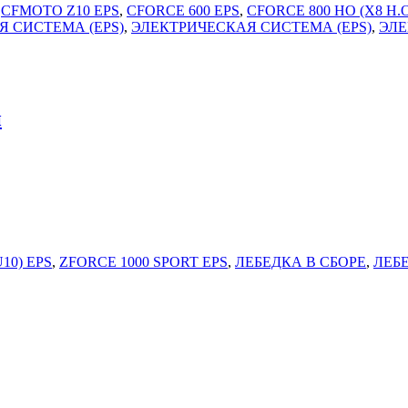
,
CFMOTO Z10 EPS
,
CFORCE 600 EPS
,
CFORCE 800 HO (X8 H.O
 СИСТЕМА (EPS)
,
ЭЛЕКТРИЧЕСКАЯ СИСТЕМА (EPS)
,
ЭЛЕ
и
10) EPS
,
ZFORCE 1000 SPORT EPS
,
ЛЕБЕДКА В СБОРЕ
,
ЛЕБ