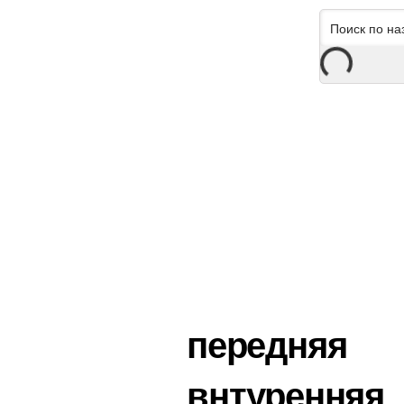
передняя
внтуренняя