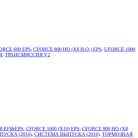
ORCE 600 EPS
,
CFORCE 800 HO (X8 H.O.) EPS
,
UFORCE 1000
Я
,
ТРАНСМИССИЯ V2
8 EFI&EPS
,
CFORCE 1000 (X10) EPS
,
CFORCE 800 HO (X8
УСКА (2016)
,
СИСТЕМА ВЫПУСКА (2016)
,
ТОРМОЗНАЯ