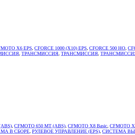
FMOTO X6 EPS
,
CFORCE 1000 (X10) EPS
,
CFORCE 500 HO
,
CF
МИССИЯ
,
ТРАНСМИССИЯ
,
ТРАНСМИССИЯ
,
ТРАНСМИССИ
(ABS)
,
CFMOTO 650 MT (ABS)
,
CFMOTO X8 Basic
,
CFMOTO X
АМА В СБОРЕ
,
РУЛЕВОЕ УПРАВЛЕНИЕ (EPS)
,
СИСТЕМА ВЫП