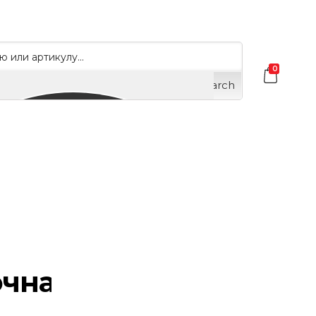
0
Search
очная