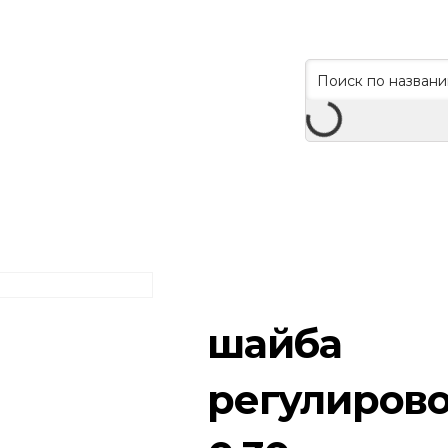
шайба
регулиров