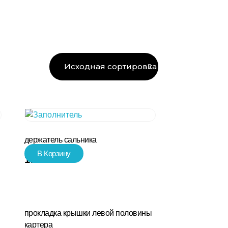
держатель сальника
В Корзину
170.00
₽
прокладка крышки левой половины
картера