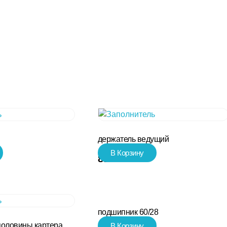
держатель ведущий
В Корзину
85.00
₽
подшипник 60/28
половины картера
В Корзину