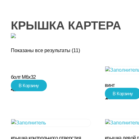
КРЫШКА КАРТЕРА
Показаны все результаты (11)
болт М6х32
винт
В Корзину
42.00
₽
В Корзину
19.00
₽
крышка контрольного отверстия
крышка левой 