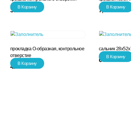
В Корзину
В Корзину
385.00
₽
7,560.00
₽
прокладка О-образная, контрольное
сальник 28х52х
отверстие
В Корзину
641.00
₽
В Корзину
42.00
₽