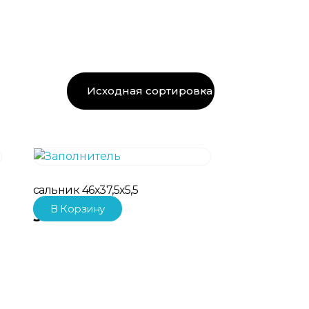
сальник 46х37,5х5,5
В Корзину
341.00
₽