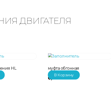
ИЯ ДВИГАТЕЛЯ
ления HL
муфта обгонная
В Корзину
₽
6,281.00
₽