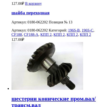
127.00
₽
В корзину
шайба переходная
Артикул: 0180-062202 Позиция № 13
Артикул:
0180-062202
Категорий:
196S-B
,
196S-C
,
CF188
,
CF188-A
,
КПП 2
,
КПП 2
,
КПП 2
,
КПП 2
127.00
₽
шестерни конические пром.вал/
трансм.вал