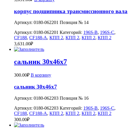
корпус подшипника трансмиссионного вала
Артикул: 0180-062201 Позиция № 14
Артикул:
0180-062201
Категорий:
196S-B
,
196S-C
,
CF188
,
CF188-A
,
КПП 2
,
КПП 2
,
КПП 2
,
КПП 2
3,631.00
₽
сальник 30х46х7
300.00
₽
В корзину
сальник 30х46х7
Артикул: 0180-062203 Позиция № 16
Артикул:
0180-062203
Категорий:
196S-B
,
196S-C
,
CF188
,
CF188-A
,
КПП 2
,
КПП 2
,
КПП 2
,
КПП 2
300.00
₽