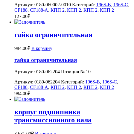
Артикул:
0180-060002-0010
Категорий:
196S-B
,
196S-C
,
CF188
,
CF188-A
,
КПП 2
,
КПП 2
,
КПП 2
,
КПП 2
127.00
₽
гайка ограничительная
984.00
₽
В корзину
гайка ограничительная
Артикул: 0180-062204 Позиция № 10
Артикул:
0180-062204
Категорий:
196S-B
,
196S-C
,
CF188
,
CF188-A
,
КПП 2
,
КПП 2
,
КПП 2
,
КПП 2
984.00
₽
корпус подшипника
трансмиссионного вала
3,631.00
₽
В корзину