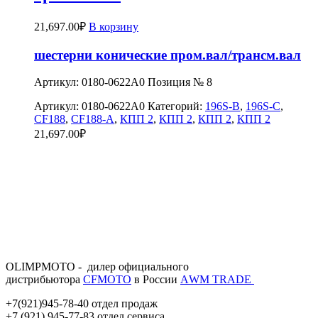
21,697.00
₽
В корзину
шестерни конические пром.вал/трансм.вал
Артикул: 0180-0622A0 Позиция № 8
Артикул:
0180-0622A0
Категорий:
196S-B
,
196S-C
,
CF188
,
CF188-A
,
КПП 2
,
КПП 2
,
КПП 2
,
КПП 2
21,697.00
₽
OLIMPMOTO - дилер официального
дистрибьютора
CFMOTO
в России
АWМ TRADE
+7(921)945-78-40 отдел продаж
+7 (921) 945-77-83 отдел сервиса