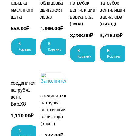
крышка
облицовка
патрубок
патрубок
масляного
двигателя
вентиляции
вентиляции
щупа
левая
вариатора
вариатора
(вход)
(выход)
558.00
₽
1,966.00
₽
3,288.00
₽
3,716.00
₽
В
В
Корзину
Корзину
В
В
Корзину
Корзину
соединитель
патрубка
соединитель
вент.
патрубка
Вар.Х8
вентиляции
1,110.00
₽
вариатора
(впуск)
В
1,237.00
₽