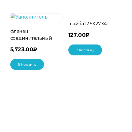
шайба 12.5X27X4
фланец
127.00
₽
соединительный
5,723.00
₽
В Корзину
В Корзину