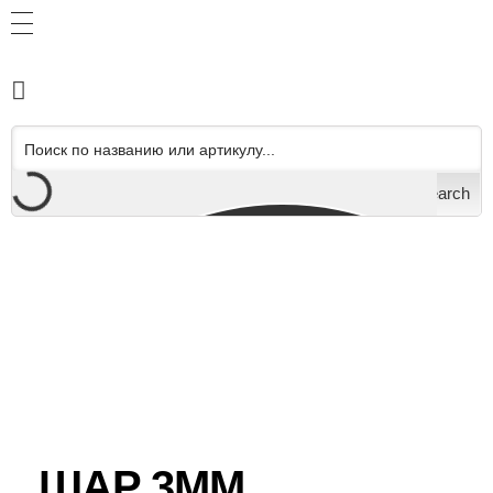
Search
ШАР 3ММ