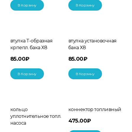
В Корзину
В Корзину
втулка Т-образная
втулка установочная
крпепл. бака Х8
бака Х8
85.00
₽
85.00
₽
В Корзину
В Корзину
кольцо
коннектор топливный
уплотнительное топл.
475.00
₽
насоса