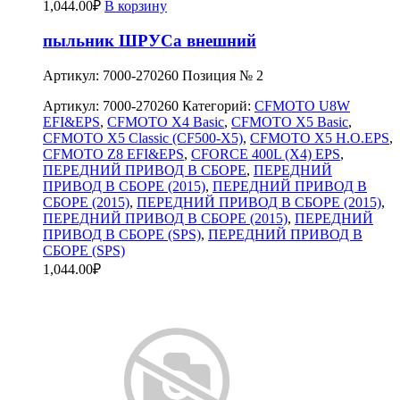
1,044.00
₽
В корзину
пыльник ШРУСа внешний
Артикул: 7000-270260 Позиция № 2
Артикул:
7000-270260
Категорий:
CFMOTO U8W
EFI&EPS
,
CFMOTO X4 Basic
,
CFMOTO X5 Basic
,
CFMOTO X5 Classic (CF500-X5)
,
CFMOTO X5 H.O.EPS
,
CFMOTO Z8 EFI&EPS
,
CFORCE 400L (X4) EPS
,
ПЕРЕДНИЙ ПРИВОД В СБОРЕ
,
ПЕРЕДНИЙ
ПРИВОД В СБОРЕ (2015)
,
ПЕРЕДНИЙ ПРИВОД В
СБОРЕ (2015)
,
ПЕРЕДНИЙ ПРИВОД В СБОРЕ (2015)
,
ПЕРЕДНИЙ ПРИВОД В СБОРЕ (2015)
,
ПЕРЕДНИЙ
ПРИВОД В СБОРЕ (SPS)
,
ПЕРЕДНИЙ ПРИВОД В
СБОРЕ (SPS)
1,044.00
₽