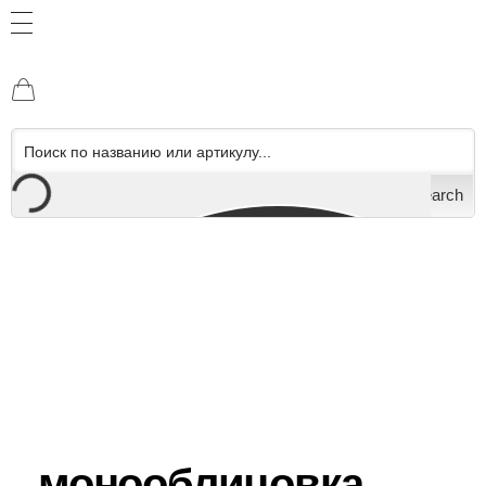
Search
монооблицовка