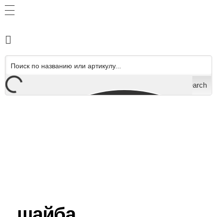
Search
шайба